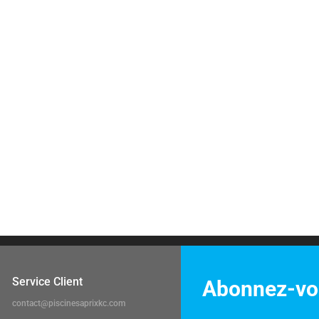
1
2
→
Nos engagements
CTION DE NOS
DEVIS PERSONNALISÉS
PAIEMENTS S
ENTS
RÉALISÉS SOUS 72H
CARTE B
Service Client
Abonnez-vou
contact@piscinesaprixkc.com