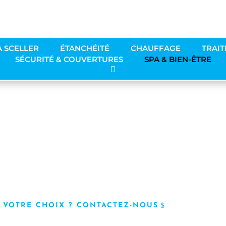
À SCELLER
ÉTANCHÉITÉ
CHAUFFAGE
TRAIT
SÉCURITÉ & COUVERTURES
SPA & BIEN-ÊTRE
ien-être
en-être
E VOTRE CHOIX ? CONTACTEZ-NOUS