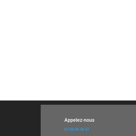
UN SERVICE CLIENT RÉACTIF
LA SATISFA
ET À VOTRE ÉCOUTE
CLI
Appelez-nous
07.66.00.36.37