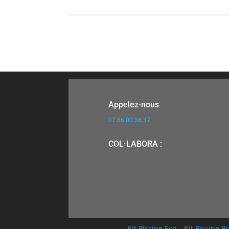
Appelez-nous
07.66.00.36.37
COL·LABORA :
Kit Piscine Eco
–
Kit Piscine 