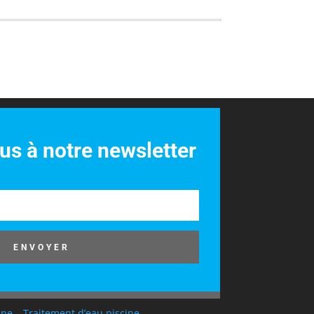
s à notre newsletter
ENVOYER
ine
–
Traitement d’eau piscine