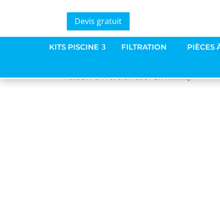
Devis gratuit
KITS PISCINE
FILTRATION
PIÈCES 
Accueil
/
SPA et bien-être
/ SPA Infinity