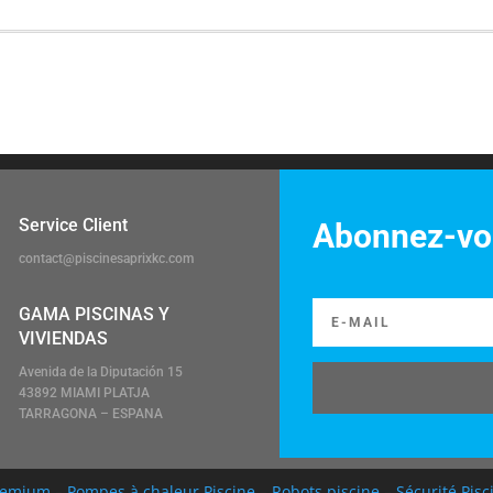
Service Client
Abonnez-vou
contact@piscinesaprixkc.com
GAMA PISCINAS Y
VIVIENDAS
Avenida de la Diputación 15
43892 MIAMI PLATJA
TARRAGONA – ESPANA
Premium
–
Pompes à chaleur Piscine
–
Robots piscine
–
Sécurité Pisc