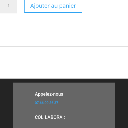
quantité
Ajouter au panier
de
Volet
Plage
Immergée
4
mètres
Appelez-nous
07.66.00.36.37
COL·LABORA :