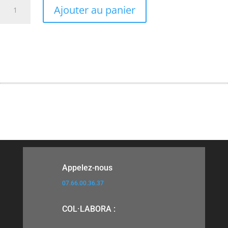
quantité
Ajouter au panier
de
Volet
Plage
Immergée
3
mètres
Appelez-nous
07.66.00.36.37
COL·LABORA :