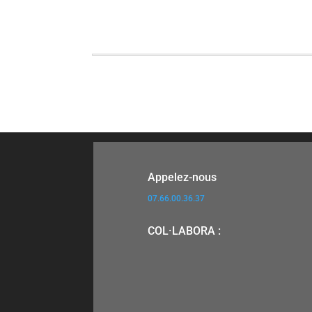
Appelez-nous
07.66.00.36.37
COL·LABORA :