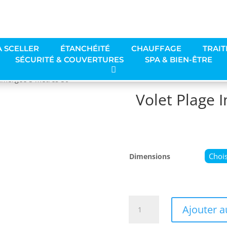
À SCELLER
ÉTANCHÉITÉ
CHAUFFAGE
TRAIT
SÉCURITÉ & COUVERTURES
SPA & BIEN-ÊTRE
Immergée 3 mètres 50
Volet Plage
Dimensions
quantité
Ajouter a
de
Volet