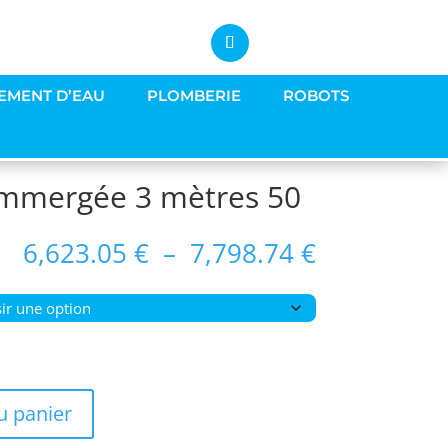
EMENT D’EAU
PLOMBERIE
ROBOTS
 Immergée 3 mètres 50
Plage
6,623.05
€
–
7,798.74
€
de
prix :
6,623.05 €
à
7,798.74 €
u panier