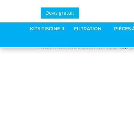
Devis gratuit
KITS PISCINE
FILTRATION
PIÈCES 
Accueil
/
Couverture et sécurité
/ Volet Plage 