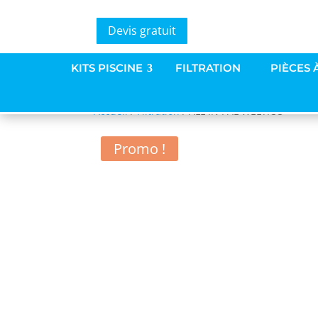
Devis gratuit
KITS PISCINE
FILTRATION
PIÈCES 
Accueil
/
Filtration
/ ALL IN PAL WELTICO
Promo !