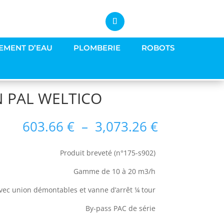
EMENT D’EAU
PLOMBERIE
ROBOTS
N PAL WELTICO
Plage
603.66
€
–
3,073.26
€
de
prix :
Produit breveté (n°175-s902)
603.66 €
à
Gamme de 10 à 20 m3/h
3,073.26 €
ec union démontables et vanne d’arrêt ¼ tour
By-pass PAC de série