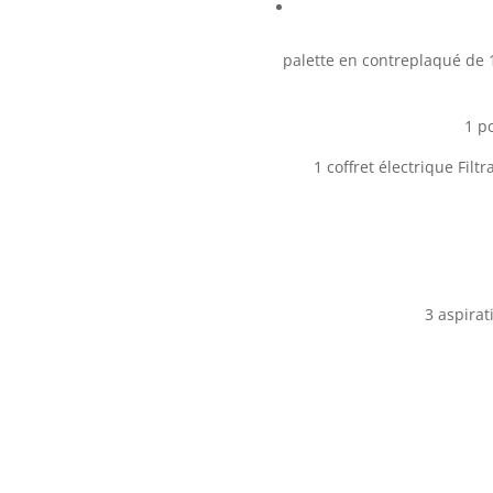
palette en contreplaqué de
1 p
1 coffret électrique Fil
3 aspira