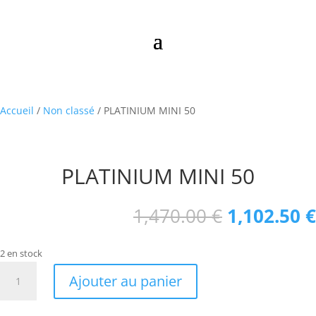
Accueil
/
Non classé
/ PLATINIUM MINI 50
PLATINIUM MINI 50
Le
1,470.00
€
1,102.50
€
prix
initial
2 en stock
était :
quantité
1,470.00 €
Ajouter au panier
de
PLATINIUM