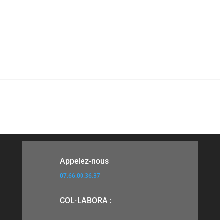
MINI
50
Appelez-nous
07.66.00.36.37
COL·LABORA :