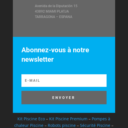
Avenida de la Diputación 15
43892 MIAMI PLATJA
TARRAGONA – ESPANA
Abonnez-vous à notre
newsletter
ENVOYER
Kit Piscine Eco
–
Kit Piscine Premium
–
Pompes à
chaleur Piscine
–
Robots piscine
–
Sécurité Piscine
–