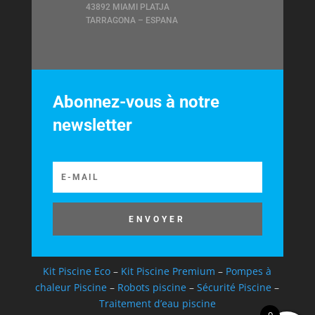
43892 MIAMI PLATJA
TARRAGONA – ESPANA
Abonnez-vous à notre
newsletter
ENVOYER
Kit Piscine Eco
–
Kit Piscine Premium
–
Pompes à
chaleur Piscine
–
Robots piscine
–
Sécurité Piscine
–
Traitement d’eau piscine