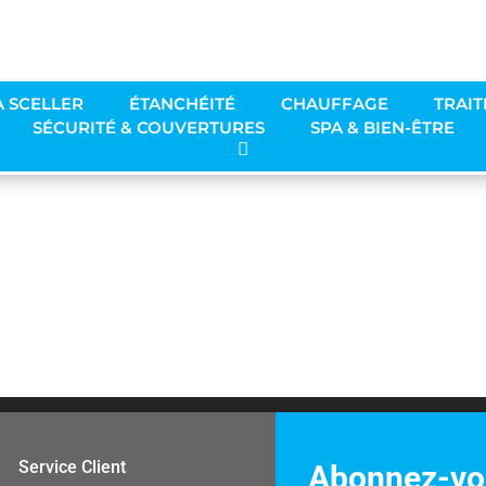
0m³ à 35m³ papkc
À SCELLER
ÉTANCHÉITÉ
CHAUFFAGE
TRAIT
SÉCURITÉ & COUVERTURES
SPA & BIEN-ÊTRE
Service Client
Abonnez-vou