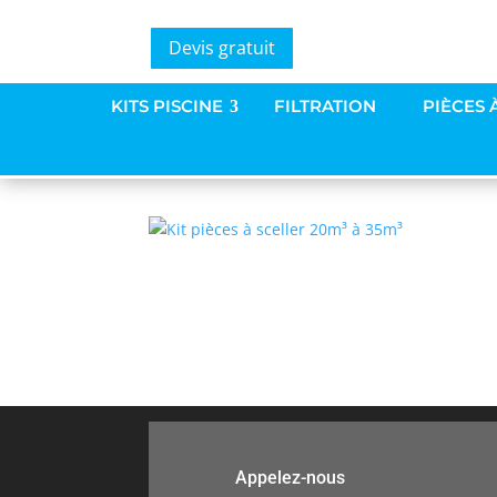
Devis gratuit
Kit pièces à sceller 2
KITS PISCINE
FILTRATION
PIÈCES 
par
mike-design
|
19 Oct 2020
Appelez-nous