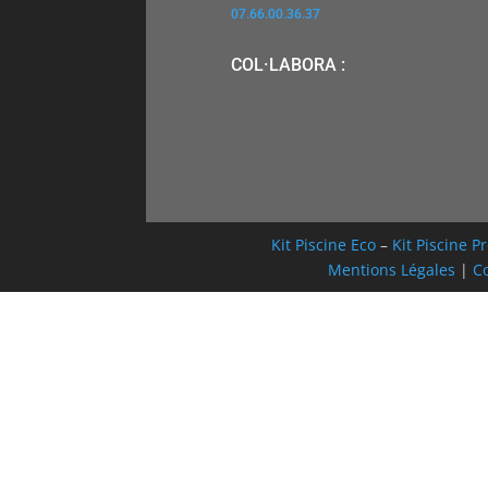
07.66.00.36.37
COL·LABORA :
Kit Piscine Eco
–
Kit Piscine 
Mentions Légales
|
Co