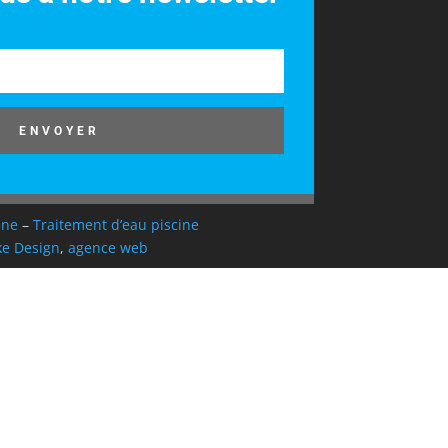
ENVOYER
ine
–
Traitement d’eau piscine
e Design
,
agence web