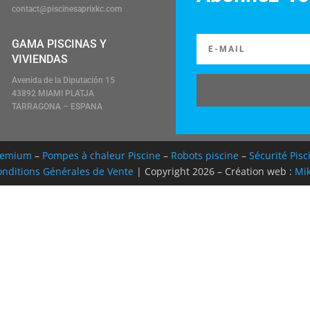
contact@piscinesaprixkc.com
GAMA PISCINAS Y
VIVIENDAS
Avenida de la Diputación 15
43892 MIAMI PLATJA
TARRAGONA – ESPANA
Premium
–
Pompes à chaleur Piscine
–
Robots piscine
–
Sécurité Pisc
nditions Générales de Vente
| Copyright 2026 – Création web :
Mik