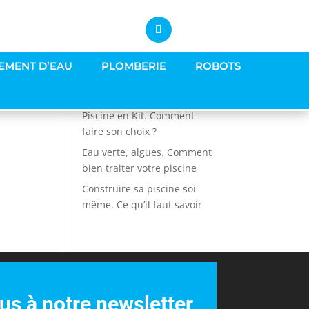
EMENT D’EAU
PLOMBERIE
ROBOTS
Articles récents
Piscine en Kit. Comment
faire son choix ?
Eau verte, algues. Comment
bien traiter votre piscine
Construire sa piscine soi-
même. Ce qu’il faut savoir
s à notre newsletter