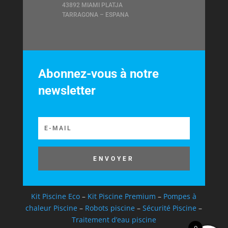
43892 MIAMI PLATJA
TARRAGONA – ESPANA
Abonnez-vous à notre
newsletter
ENVOYER
Kit Piscine Eco
–
Kit Piscine Premium
–
Pompes à
chaleur Piscine
–
Robots piscine
–
Sécurité Piscine
–
Traitement d’eau piscine