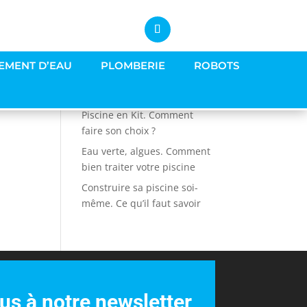
EMENT D’EAU
PLOMBERIE
ROBOTS
Articles récents
Piscine en Kit. Comment
faire son choix ?
Eau verte, algues. Comment
bien traiter votre piscine
Construire sa piscine soi-
même. Ce qu’il faut savoir
s à notre newsletter