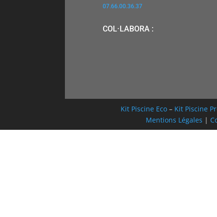
07.66.00.36.37
COL·LABORA :
Kit Piscine Eco
–
Kit Piscine 
Mentions Légales
|
Co