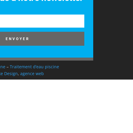
ENVOYER
ine
–
Traitement d’eau piscine
e Design
,
agence web