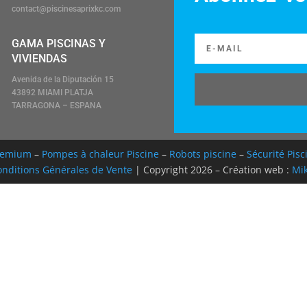
contact@piscinesaprixkc.com
GAMA PISCINAS Y
VIVIENDAS
Avenida de la Diputación 15
43892 MIAMI PLATJA
TARRAGONA – ESPANA
Premium
–
Pompes à chaleur Piscine
–
Robots piscine
–
Sécurité Pisc
nditions Générales de Vente
| Copyright 2026 – Création web :
Mik