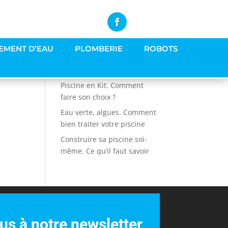
EMENT D’EAU
PLOMBERIE
ROBOTS
Articles récents
Piscine en Kit. Comment
faire son choix ?
Eau verte, algues. Comment
bien traiter votre piscine
Construire sa piscine soi-
même. Ce qu’il faut savoir
s à notre newsletter