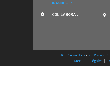
07.66.00.36.37

COL·LABORA :

Kit Piscine Eco
–
Kit Piscine 
Mentions Légales
|
Co