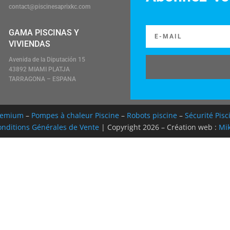
contact@piscinesaprixkc.com
GAMA PISCINAS Y
VIVIENDAS
Avenida de la Diputación 15
43892 MIAMI PLATJA
TARRAGONA – ESPANA
Premium
–
Pompes à chaleur Piscine
–
Robots piscine
–
Sécurité Pisc
nditions Générales de Vente
| Copyright 2026 – Création web :
Mik