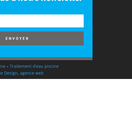
ENVOYER
ine
–
Traitement d’eau piscine
e Design
,
agence web