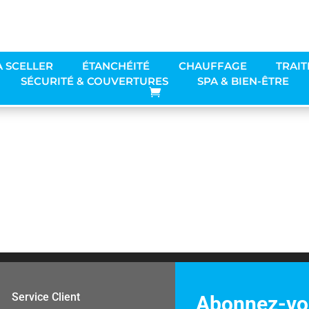
rochure commerciale 2022
6
À SCELLER
ÉTANCHÉITÉ
CHAUFFAGE
TRAIT
SÉCURITÉ & COUVERTURES
SPA & BIEN-ÊTRE
Service Client
Abonnez-vou