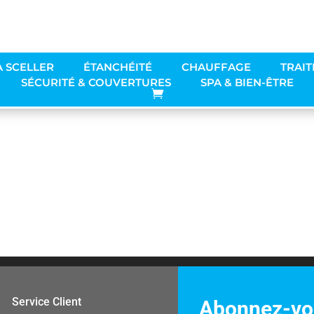
À SCELLER
ÉTANCHÉITÉ
CHAUFFAGE
TRAIT
SÉCURITÉ & COUVERTURES
SPA & BIEN-ÊTRE
Service Client
Abonnez-vou