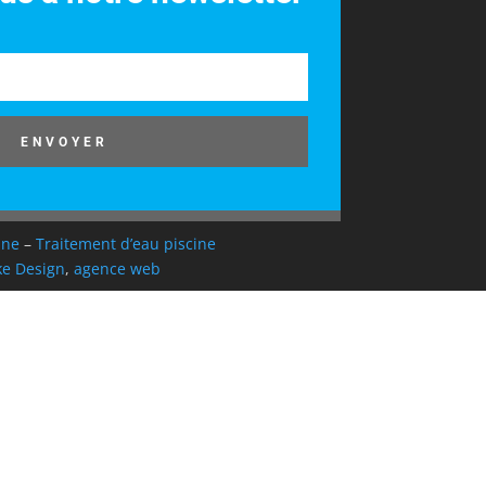
ENVOYER
ine
–
Traitement d’eau piscine
e Design
,
agence web