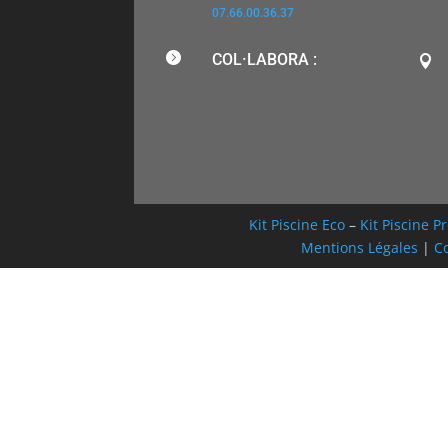
07.66.00.36.37

COL·LABORA :

Kit Piscine Eco
–
Kit Piscine 
Mentions Légales
|
Co