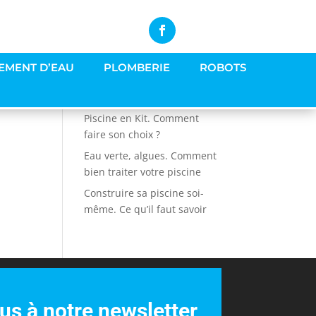
EMENT D’EAU
PLOMBERIE
ROBOTS
Articles récents
Piscine en Kit. Comment
faire son choix ?
Eau verte, algues. Comment
bien traiter votre piscine
Construire sa piscine soi-
même. Ce qu’il faut savoir
s à notre newsletter