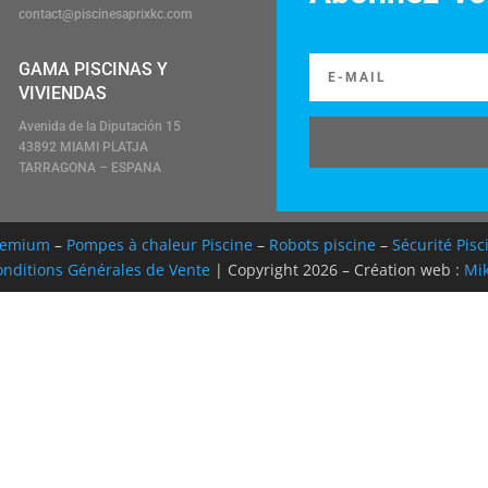
contact@piscinesaprixkc.com
GAMA PISCINAS Y
VIVIENDAS
Avenida de la Diputación 15
43892 MIAMI PLATJA
TARRAGONA – ESPANA
Premium
–
Pompes à chaleur Piscine
–
Robots piscine
–
Sécurité Pisc
nditions Générales de Vente
| Copyright 2026 – Création web :
Mik