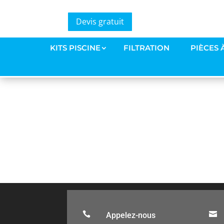
Devis gratuit
Capture d’écran 2022-
KITS PISCINE
FILTRATION
PIÈCES 
par
Amaury Bourdeleau
|
25 Mar 2022


Appelez-nous