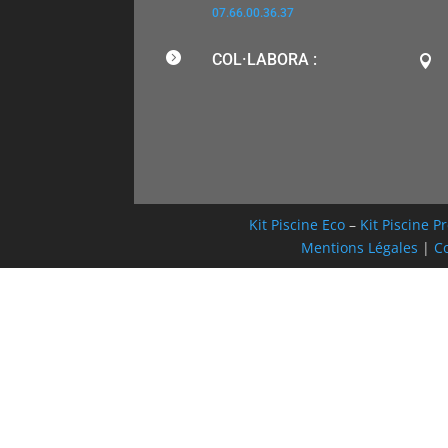
07.66.00.36.37

COL·LABORA :

Kit Piscine Eco
–
Kit Piscine 
Mentions Légales
|
Co