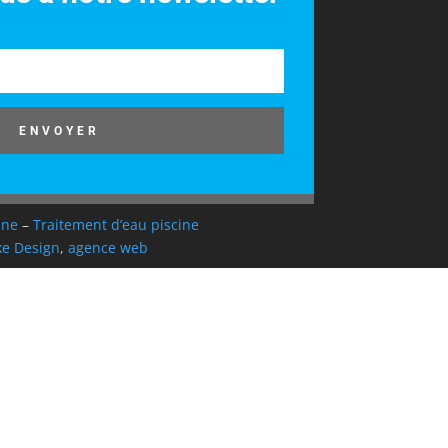
ENVOYER
ine
–
Traitement d’eau piscine
e Design
,
agence web