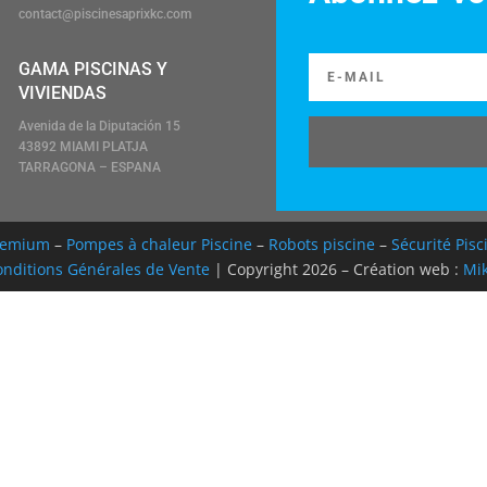
contact@piscinesaprixkc.com
GAMA PISCINAS Y
VIVIENDAS
Avenida de la Diputación 15
43892 MIAMI PLATJA
TARRAGONA – ESPANA
Premium
–
Pompes à chaleur Piscine
–
Robots piscine
–
Sécurité Pisc
nditions Générales de Vente
| Copyright 2026 – Création web :
Mik