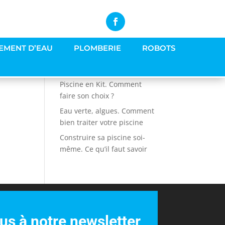
EMENT D’EAU
PLOMBERIE
ROBOTS
Articles récents
Piscine en Kit. Comment
faire son choix ?
Eau verte, algues. Comment
bien traiter votre piscine
Construire sa piscine soi-
même. Ce qu’il faut savoir
s à notre newsletter