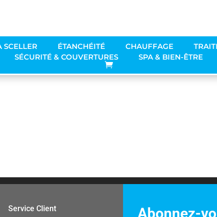
03-25 à 19.33.41
À SCELLER
ÉTANCHÉITÉ
CHAUFFAGE
TRAIT
SÉCURITÉ & COUVERTURES
SPA & BIEN-ÊTRE
Service Client
Abonnez-vou