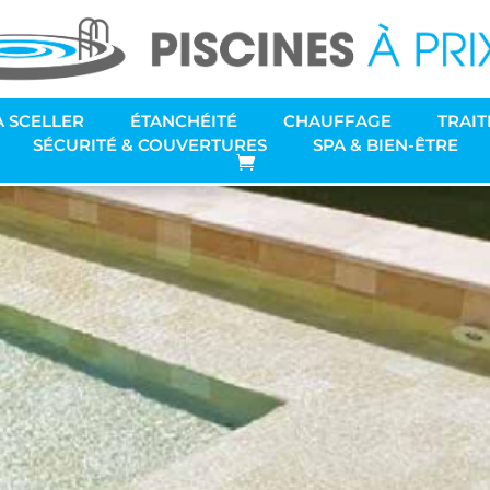
04-29 à 13.02.11
À SCELLER
ÉTANCHÉITÉ
CHAUFFAGE
TRAIT
SÉCURITÉ & COUVERTURES
SPA & BIEN-ÊTRE