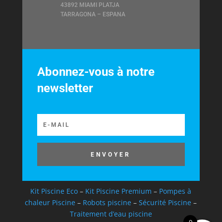
43892 MIAMI PLATJA
TARRAGONA – ESPANA
Abonnez-vous à notre
newsletter
ENVOYER
Kit Piscine Eco
–
Kit Piscine Premium
–
Pompes à
chaleur Piscine
–
Robots piscine
–
Sécurité Piscine
–
Traitement d’eau piscine