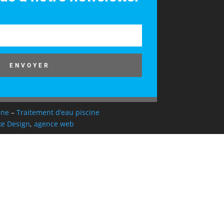
ENVOYER
ine
–
Traitement d’eau piscine
e Design
,
agence web