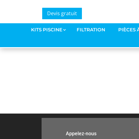
Devis gratuit
KIT PH AQR FLO
KITS PISCINE
FILTRATION
PIÈCES 
par
Amaury Bourdeleau
|
11 Déc 2020
Appelez-nous