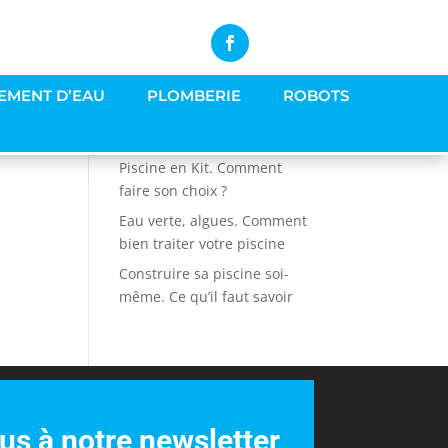
EMENT D’EAU
PLOMBERIE
ROBOTS
Articles récents
Piscine en Kit. Comment
faire son choix ?
Eau verte, algues. Comment
bien traiter votre piscine
Construire sa piscine soi-
même. Ce qu’il faut savoir
s à notre newsletter