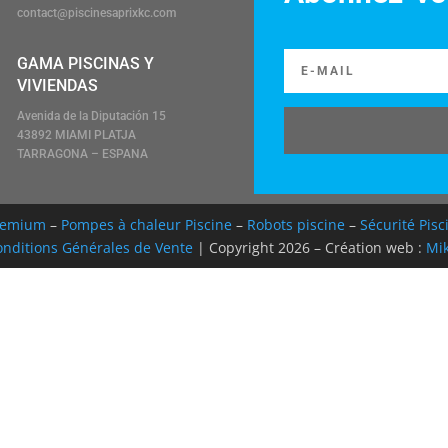
contact@piscinesaprixkc.com
GAMA PISCINAS Y
VIVIENDAS
Avenida de la Diputación 15
43892 MIAMI PLATJA
TARRAGONA – ESPANA
Premium
–
Pompes à chaleur Piscine
–
Robots piscine
–
Sécurité Pisc
nditions Générales de Vente
| Copyright 2026 – Création web :
Mik