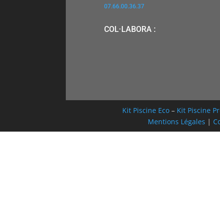
07.66.00.36.37
COL·LABORA :
Kit Piscine Eco
–
Kit Piscine 
Mentions Légales
|
Co