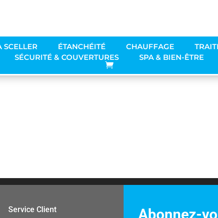
À SCELLER
ÉTANCHÉITÉ
CHAUFFAGE
TRAIT
SÉCURITÉ & COUVERTURES
SPA & BIEN-ÊTRE
Service Client
Abonnez-vou