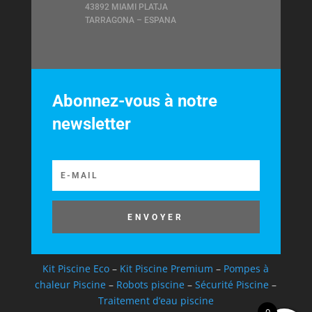
43892 MIAMI PLATJA
TARRAGONA – ESPANA
Abonnez-vous à notre
newsletter
ENVOYER
Kit Piscine Eco
–
Kit Piscine Premium
–
Pompes à
chaleur Piscine
–
Robots piscine
–
Sécurité Piscine
–
Traitement d’eau piscine