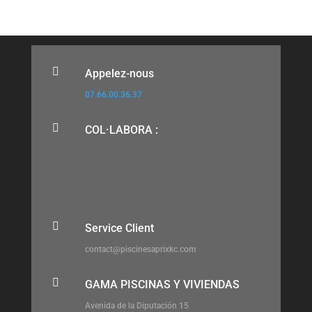

Appelez-nous
07.66.00.36.37

COL·LABORA :

Service Client
contact@piscinesaprixkc.com

GAMA PISCINAS Y VIVIENDAS
Avenida de la Diputación 15