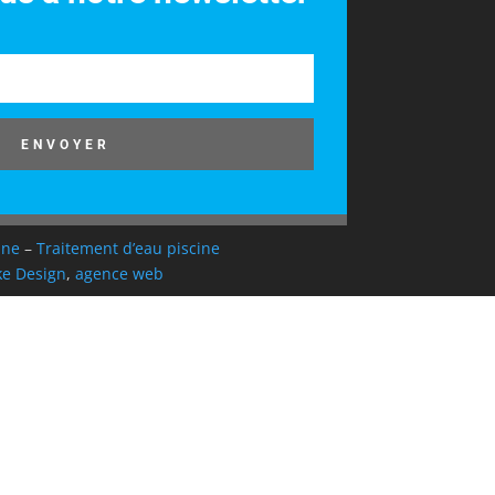
ENVOYER
ine
–
Traitement d’eau piscine
e Design
,
agence web