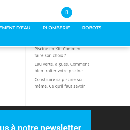
EMENT D’EAU
PLOMBERIE
ROBOTS
Articles récents
Piscine en Kit. Comment
faire son choix ?
Eau verte, algues. Comment
bien traiter votre piscine
Construire sa piscine soi-
même. Ce qu’il faut savoir
s à notre newsletter