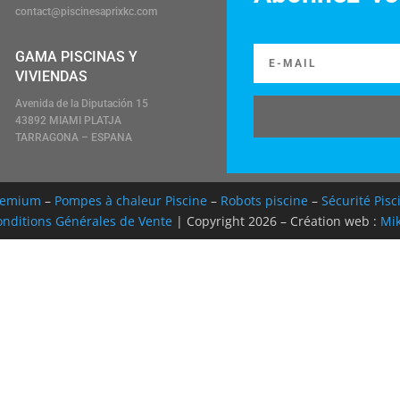
contact@piscinesaprixkc.com
GAMA PISCINAS Y
VIVIENDAS
Avenida de la Diputación 15
43892 MIAMI PLATJA
TARRAGONA – ESPANA
Premium
–
Pompes à chaleur Piscine
–
Robots piscine
–
Sécurité Pisc
nditions Générales de Vente
| Copyright 2026 – Création web :
Mik