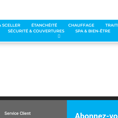
À SCELLER
ÉTANCHÉITÉ
CHAUFFAGE
TRAIT
SÉCURITÉ & COUVERTURES
SPA & BIEN-ÊTRE
Service Client
Abonnez-vou