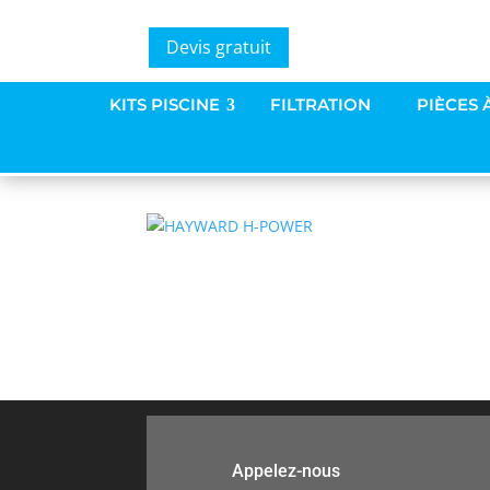
Devis gratuit
HAYWARD H_POWER
KITS PISCINE
FILTRATION
PIÈCES 
par
Amaury Bourdeleau
|
6 Nov 2020
Appelez-nous