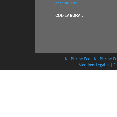
07.66.00.36.37
COL·LABORA :
Kit Piscine Eco
–
Kit Piscine 
Mentions Légales
|
Co