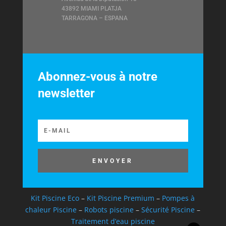
43892 MIAMI PLATJA
TARRAGONA – ESPANA
Abonnez-vous à notre
newsletter
ENVOYER
Kit Piscine Eco
–
Kit Piscine Premium
–
Pompes à
chaleur Piscine
–
Robots piscine
–
Sécurité Piscine
–
Traitement d’eau piscine