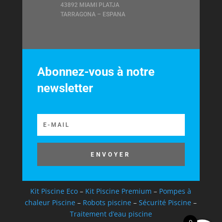
43892 MIAMI PLATJA
TARRAGONA – ESPANA
Abonnez-vous à notre
newsletter
ENVOYER
Kit Piscine Eco
–
Kit Piscine Premium
–
Pompes à
chaleur Piscine
–
Robots piscine
–
Sécurité Piscine
–
Traitement d’eau piscine