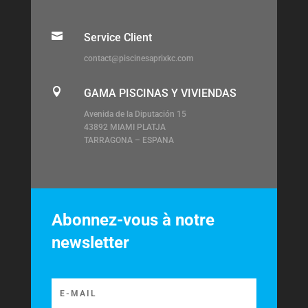

Service Client
contact@piscinesaprixkc.com

GAMA PISCINAS Y VIVIENDAS
Avenida de la Diputación 15
43892 MIAMI PLATJA
TARRAGONA – ESPANA
Abonnez-vous à notre
newsletter